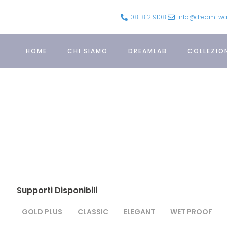
081 812 9108
info@dream-wall
HOME
CHI SIAMO
DREAMLAB
COLLEZIO
Supporti Disponibili
GOLD PLUS
CLASSIC
ELEGANT
WET PROOF