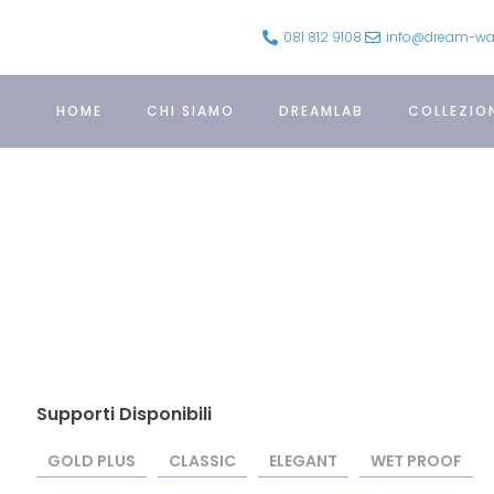
081 812 9108
info@dream-wall
HOME
CHI SIAMO
DREAMLAB
COLLEZIO
Supporti Disponibili
GOLD PLUS
CLASSIC
ELEGANT
WET PROOF